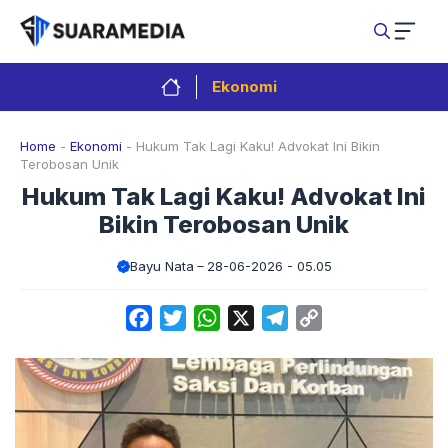
Langsung
ke
isi
Ekonomi
Home
-
Ekonomi
-
Hukum Tak Lagi Kaku! Advokat Ini Bikin
Terobosan Unik
Hukum Tak Lagi Kaku! Advokat Ini
Bikin Terobosan Unik
Bayu Nata
28-06-2026 - 05.05
Facebook
Twitter
WhatsApp
X
Telegram
Copy
Link