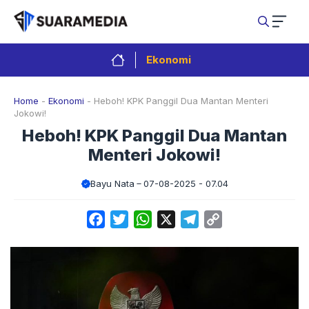
Langsung
ke
isi
Ekonomi
Home
-
Ekonomi
-
Heboh! KPK Panggil Dua Mantan Menteri
Jokowi!
Heboh! KPK Panggil Dua Mantan
Menteri Jokowi!
Bayu Nata
07-08-2025 - 07.04
Facebook
Twitter
WhatsApp
X
Telegram
Copy
Link