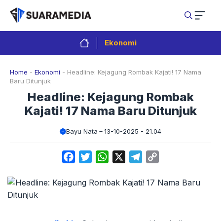
Langsung
ke
isi
Ekonomi
Home
-
Ekonomi
-
Headline: Kejagung Rombak Kajati! 17 Nama
Baru Ditunjuk
Headline: Kejagung Rombak
Kajati! 17 Nama Baru Ditunjuk
Bayu Nata
13-10-2025 - 21.04
Facebook
Twitter
WhatsApp
X
Telegram
Copy
Link