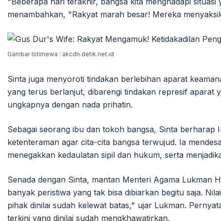
"Beberapa hari terakhir, bangsa kita menghadapi situasi 
menambahkan, "Rakyat marah besar! Mereka menyaksikan
Gambar Istimewa : akcdn.detik.net.id
Sinta juga menyoroti tindakan berlebihan aparat keam
yang terus berlanjut, dibarengi tindakan represif aparat
ungkapnya dengan nada prihatin.
Sebagai seorang ibu dan tokoh bangsa, Sinta berharap
ketenteraman agar cita-cita bangsa terwujud. Ia mendes
menegakkan kedaulatan sipil dan hukum, serta menjadika
Senada dengan Sinta, mantan Menteri Agama Lukman Ha
banyak peristiwa yang tak bisa dibiarkan begitu saja. Nila
pihak dinilai sudah kelewat batas," ujar Lukman. Pernya
terkini yang dinilai sudah mengkhawatirkan.