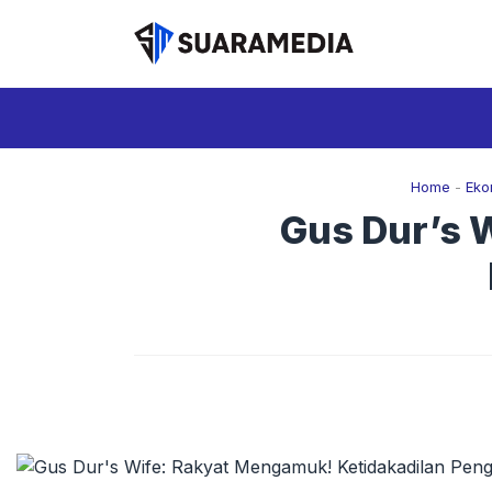
Langsung
ke
isi
Home
-
Eko
Gus Dur’s 