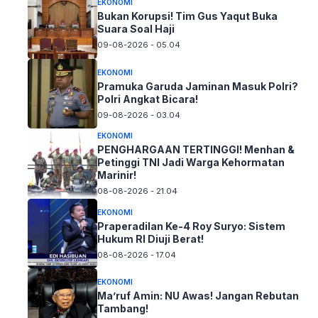
EKONOMI
Bukan Korupsi! Tim Gus Yaqut Buka
Suara Soal Haji
09-08-2026 - 05.04
EKONOMI
Pramuka Garuda Jaminan Masuk Polri?
Polri Angkat Bicara!
09-08-2026 - 03.04
EKONOMI
PENGHARGAAN TERTINGGI! Menhan &
Petinggi TNI Jadi Warga Kehormatan
Marinir!
08-08-2026 - 21.04
EKONOMI
Praperadilan Ke-4 Roy Suryo: Sistem
Hukum RI Diuji Berat!
08-08-2026 - 17.04
EKONOMI
Ma’ruf Amin: NU Awas! Jangan Rebutan
Tambang!