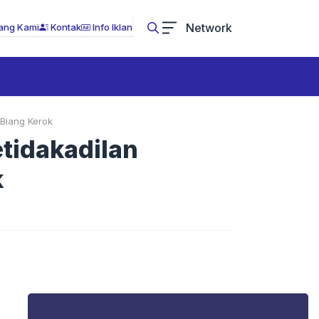
Network
ang Kami
Kontak
Info Iklan
 Biang Kerok
tidakadilan
k