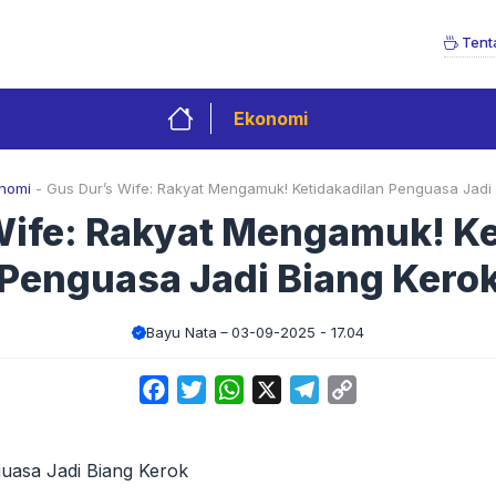
Tent
Ekonomi
nomi
-
Gus Dur’s Wife: Rakyat Mengamuk! Ketidakadilan Penguasa Jadi
Wife: Rakyat Mengamuk! Ke
Penguasa Jadi Biang Kero
Bayu Nata
03-09-2025 - 17.04
Facebook
Twitter
WhatsApp
X
Telegram
Copy
Link