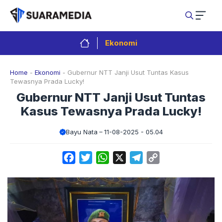
Langsung
ke
isi
Ekonomi
Home
-
Ekonomi
-
Gubernur NTT Janji Usut Tuntas Kasus
Tewasnya Prada Lucky!
Gubernur NTT Janji Usut Tuntas
Kasus Tewasnya Prada Lucky!
Bayu Nata
11-08-2025 - 05.04
Facebook
Twitter
WhatsApp
X
Telegram
Copy
Link