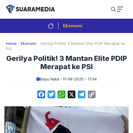
Langsung
ke
isi
Ekonomi
Home
-
Ekonomi
-
Gerilya Politik! 3 Mantan Elite PDIP Merapat ke
PSI
Gerilya Politik! 3 Mantan Elite PDIP
Merapat ke PSI
Bayu Nata
11-08-2025 - 17.04
Facebook
Twitter
WhatsApp
X
Telegram
Copy
Link