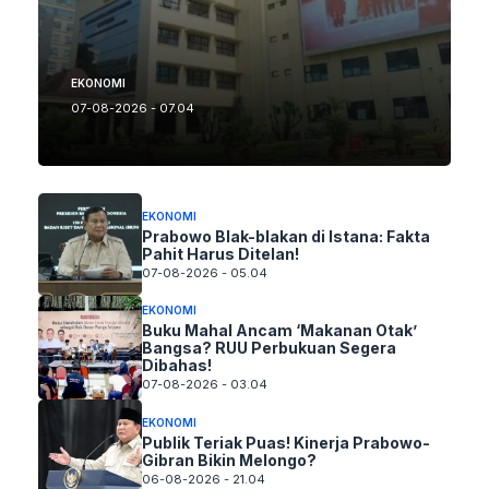
EKONOMI
07-08-2026 - 07.04
EKONOMI
Prabowo Blak-blakan di Istana: Fakta
Pahit Harus Ditelan!
07-08-2026 - 05.04
EKONOMI
Buku Mahal Ancam ‘Makanan Otak’
Bangsa? RUU Perbukuan Segera
Dibahas!
07-08-2026 - 03.04
EKONOMI
Publik Teriak Puas! Kinerja Prabowo-
Gibran Bikin Melongo?
06-08-2026 - 21.04