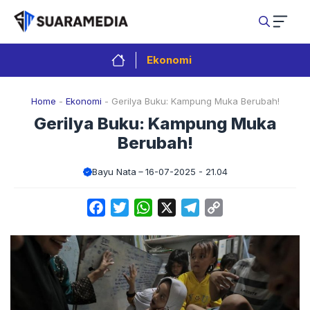
Langsung
ke
isi
Ekonomi
Home
-
Ekonomi
-
Gerilya Buku: Kampung Muka Berubah!
Gerilya Buku: Kampung Muka
Berubah!
Bayu Nata
16-07-2025 - 21.04
Facebook
Twitter
WhatsApp
X
Telegram
Copy
Link