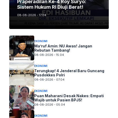
Praperadilan Ke-4 Roy Suryo:
Sistem Hukum RI Diuji Berat!
08-08-2026 - 17.04
EKONOMI
Ma’ruf Amin: NU Awas! Jangan
Rebutan Tambang!
08-08-2026 - 15.04
EKONOMI
Terungkap! 4 Jenderal Baru Guncang
Pusdokkes Polri
08-08-2026 - 07.04
EKONOMI
Puan Maharani Desak Nakes: Empati
Wajib untuk Pasien BPJS!
08-08-2026 - 05.04
EKONOMI