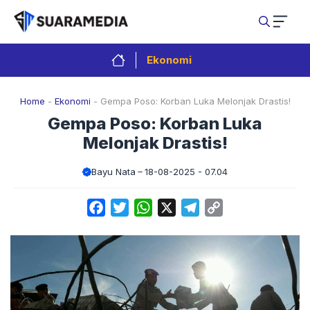
Langsung
ke
isi
Ekonomi
Home
-
Ekonomi
-
Gempa Poso: Korban Luka Melonjak Drastis!
Gempa Poso: Korban Luka
Melonjak Drastis!
Bayu Nata
18-08-2025 - 07.04
Facebook
Twitter
WhatsApp
X
Telegram
Copy
Link