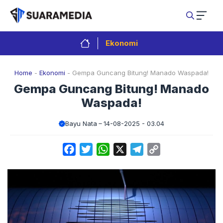
Langsung
ke
isi
Ekonomi
Home
-
Ekonomi
-
Gempa Guncang Bitung! Manado Waspada!
Gempa Guncang Bitung! Manado
Waspada!
Bayu Nata
14-08-2025 - 03.04
Facebook
Twitter
WhatsApp
X
Telegram
Copy
Link