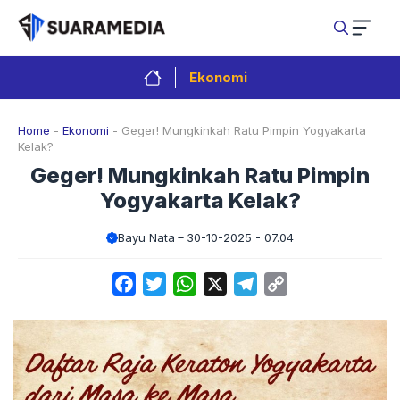
Langsung
ke
isi
Ekonomi
Home
-
Ekonomi
-
Geger! Mungkinkah Ratu Pimpin Yogyakarta
Kelak?
Geger! Mungkinkah Ratu Pimpin
Yogyakarta Kelak?
Bayu Nata
30-10-2025 - 07.04
Facebook
Twitter
WhatsApp
X
Telegram
Copy
Link