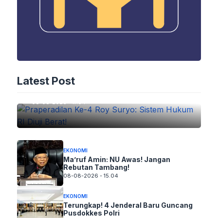
EKONOMI
Praperadilan Ke-4 Roy Suryo:
Latest Post
Sistem Hukum RI Diuji Berat!
08-08-2026 - 17.04
EKONOMI
Ma’ruf Amin: NU Awas! Jangan
Rebutan Tambang!
08-08-2026 - 15.04
EKONOMI
Terungkap! 4 Jenderal Baru Guncang
Pusdokkes Polri