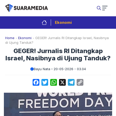
Langsung
ke
isi
Ekonomi
Home
-
Ekonomi
-
GEGER! Jurnalis RI Ditangkap Israel, Nasibnya
di Ujung Tanduk?
GEGER! Jurnalis RI Ditangkap
Israel, Nasibnya di Ujung Tanduk?
Bayu Nata
20-05-2026 - 03.04
Facebook
Twitter
WhatsApp
X
Telegram
Copy
Link