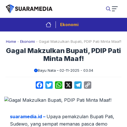
Langsung
ke
isi
Ekonomi
Home
-
Ekonomi
-
Gagal Makzulkan Bupati, PDIP Pati Minta Maaf!
Gagal Makzulkan Bupati, PDIP Pati
Minta Maaf!
Bayu Nata
02-11-2025 - 03.04
Facebook
Twitter
WhatsApp
X
Telegram
Copy
Link
suaramedia.id –
Upaya pemakzulan Bupati Pati,
Sudewo, yang sempat memanas pasca demo