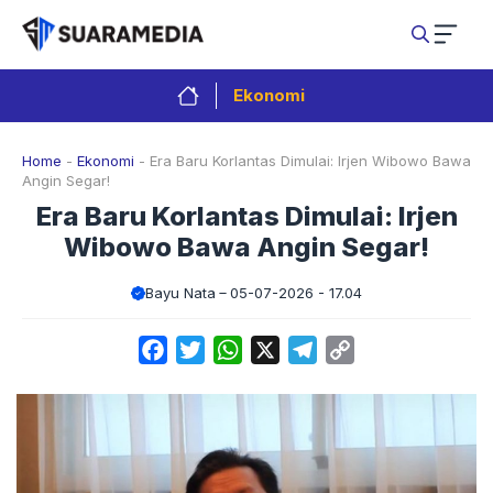
Langsung
ke
isi
Ekonomi
Home
-
Ekonomi
-
Era Baru Korlantas Dimulai: Irjen Wibowo Bawa
Angin Segar!
Era Baru Korlantas Dimulai: Irjen
Wibowo Bawa Angin Segar!
Bayu Nata
05-07-2026 - 17.04
Facebook
Twitter
WhatsApp
X
Telegram
Copy
Link