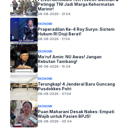
Petinggi TNI Jadi Warga Kehormatan
Marinir!
08-08-2026 - 21.04
EKONOMI
Praperadilan Ke-4 Roy Suryo: Sistem
Hukum RI Diuji Berat!
08-08-2026 - 17.04
EKONOMI
Ma’ruf Amin: NU Awas! Jangan
Rebutan Tambang!
08-08-2026 - 15.04
EKONOMI
Terungkap! 4 Jenderal Baru Guncang
Pusdokkes Polri
08-08-2026 - 07.04
EKONOMI
Puan Maharani Desak Nakes: Empati
Wajib untuk Pasien BPJS!
08-08-2026 - 05.04