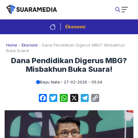
Langsung
ke
isi
Ekonomi
Home
-
Ekonomi
-
Dana Pendidikan Digerus MBG? Misbakhun
Buka Suara!
Dana Pendidikan Digerus MBG?
Misbakhun Buka Suara!
Bayu Nata
27-02-2026 - 05.04
Facebook
Twitter
WhatsApp
X
Telegram
Copy
Link