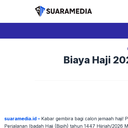
Langsung
ke
isi
Biaya Haji 2
suaramedia.id –
Kabar gembira bagi calon jemaah haji! 
Perjalanan Ibadah Haji (Bipih) tahun 1447 Hijriah/2026 