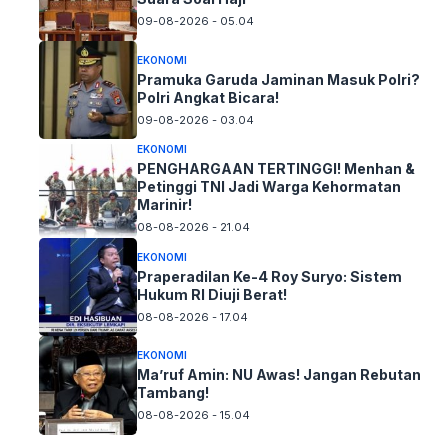
09-08-2026 - 05.04
EKONOMI
Pramuka Garuda Jaminan Masuk Polri?
Polri Angkat Bicara!
09-08-2026 - 03.04
EKONOMI
PENGHARGAAN TERTINGGI! Menhan &
Petinggi TNI Jadi Warga Kehormatan
Marinir!
08-08-2026 - 21.04
EKONOMI
Praperadilan Ke-4 Roy Suryo: Sistem
Hukum RI Diuji Berat!
08-08-2026 - 17.04
EKONOMI
Ma’ruf Amin: NU Awas! Jangan Rebutan
Tambang!
08-08-2026 - 15.04