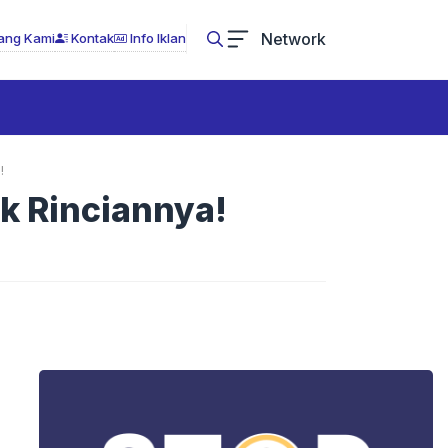
Network
ang Kami
Kontak
Info Iklan
!
k Rinciannya!