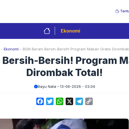
Tent
Ekonomi
-
Ekonomi
-
BGN Berani Bersih-Bersih! Program Makan Gratis Dirombak 
 Bersih-Bersih! Program M
Dirombak Total!
Bayu Nata
13-06-2026 - 03.04
Facebook
Twitter
WhatsApp
X
Telegram
Copy
Link