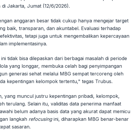
 di Jakarta, Jumat (12/6/2026).
ngan anggaran besar tidak cukup hanya mengejar target
yang baik, transparan, dan akuntabel. Evaluasi terhadap
fektivitas, tetapi juga untuk mengembalikan kepercayaan
alam implementasinya.
ni tidak bisa dilepaskan dari berbagai masalah di periode
elola yang longgar, membuka celah bagi penyimpangan
n generasi sehat melalui MBG sempat tercoreng oleh
a kepentingan kelompok tertentu," tegas Trubus.
h, yang muncul justru kepentingan pribadi, kelompok,
eh terulang. Selain itu, validitas data penerima manfaat
bawahi belum adanya basis data yang akurat dapat memicu
ngan langkah
refocusing
ini, diharapkan MBG benar-benar
tepat sasaran.