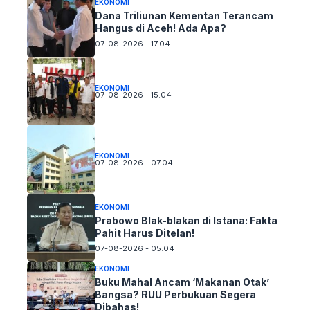
EKONOMI
Dana Triliunan Kementan Terancam
Hangus di Aceh! Ada Apa?
07-08-2026 - 17.04
EKONOMI
07-08-2026 - 15.04
EKONOMI
07-08-2026 - 07.04
EKONOMI
Prabowo Blak-blakan di Istana: Fakta
Pahit Harus Ditelan!
07-08-2026 - 05.04
EKONOMI
Buku Mahal Ancam ‘Makanan Otak’
Bangsa? RUU Perbukuan Segera
Dibahas!