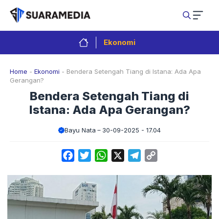
Langsung
ke
isi
Ekonomi
Home
-
Ekonomi
-
Bendera Setengah Tiang di Istana: Ada Apa
Gerangan?
Bendera Setengah Tiang di
Istana: Ada Apa Gerangan?
Bayu Nata
30-09-2025 - 17.04
Facebook
Twitter
WhatsApp
X
Telegram
Copy
Link