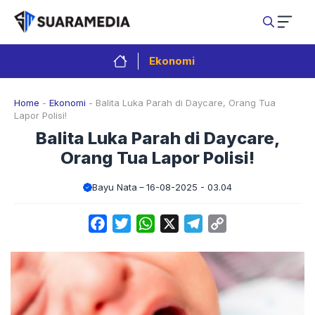
Langsung
ke
isi
Ekonomi
Home
-
Ekonomi
-
Balita Luka Parah di Daycare, Orang Tua
Lapor Polisi!
Balita Luka Parah di Daycare,
Orang Tua Lapor Polisi!
Bayu Nata
16-08-2025 - 03.04
Facebook
Twitter
WhatsApp
X
Telegram
Copy
Link