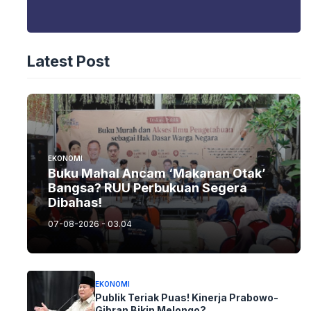
Latest Post
EKONOMI
Buku Mahal Ancam ‘Makanan Otak’
Bangsa? RUU Perbukuan Segera
Dibahas!
07-08-2026 - 03.04
EKONOMI
Publik Teriak Puas! Kinerja Prabowo-
Gibran Bikin Melongo?