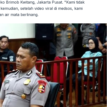
ko Brimob Kwitang, Jakarta Pusat. "Kami tidak
kemudian, setelah video viral di medsos, kami
 air mata berlinang.