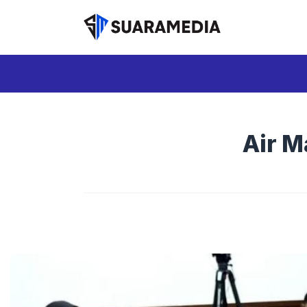
Langsung
ke
isi
Air M