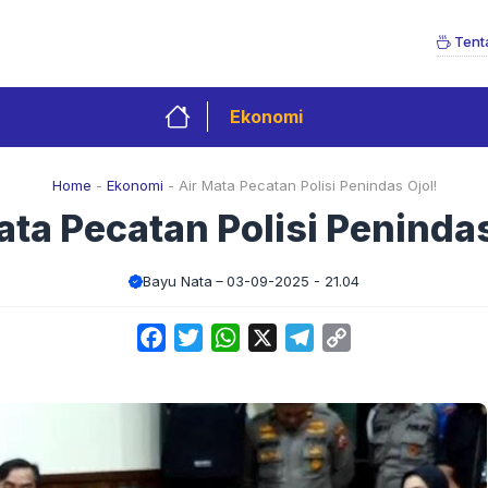
Tent
Ekonomi
Home
-
Ekonomi
-
Air Mata Pecatan Polisi Penindas Ojol!
ata Pecatan Polisi Penindas
Bayu Nata
03-09-2025 - 21.04
Facebook
Twitter
WhatsApp
X
Telegram
Copy
Link