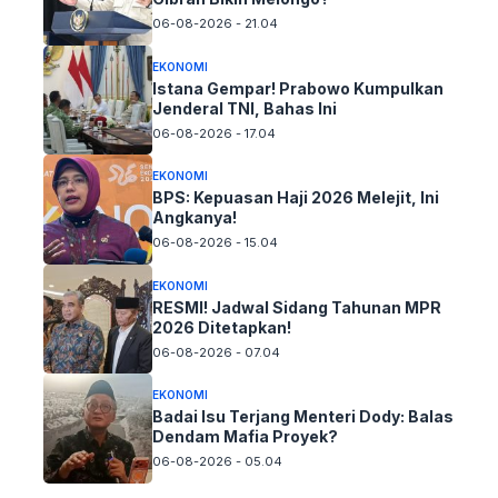
06-08-2026 - 21.04
EKONOMI
Istana Gempar! Prabowo Kumpulkan
Jenderal TNI, Bahas Ini
06-08-2026 - 17.04
EKONOMI
BPS: Kepuasan Haji 2026 Melejit, Ini
Angkanya!
06-08-2026 - 15.04
EKONOMI
RESMI! Jadwal Sidang Tahunan MPR
2026 Ditetapkan!
06-08-2026 - 07.04
EKONOMI
Badai Isu Terjang Menteri Dody: Balas
Dendam Mafia Proyek?
06-08-2026 - 05.04