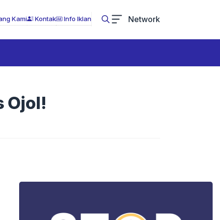
Network
ang Kami
Kontak
Info Iklan
 Ojol!