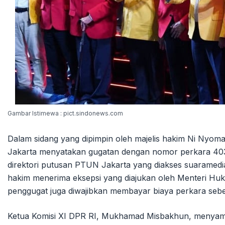
Gambar Istimewa : pict.sindonews.com
Dalam sidang yang dipimpin oleh majelis hakim Ni Nyom
Jakarta menyatakan gugatan dengan nomor perkara 403
direktori putusan PTUN Jakarta yang diakses suaramedi
hakim menerima eksepsi yang diajukan oleh Menteri Huku
penggugat juga diwajibkan membayar biaya perkara sebe
Ketua Komisi XI DPR RI, Mukhamad Misbakhun, menyamb