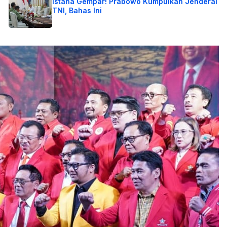
Istana Gempar! Prabowo Kumpulkan Jenderal
TNI, Bahas Ini