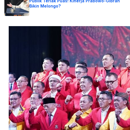
Publik Teriak Puas! Kinerja Prabowo-Gibran
Bikin Melongo?