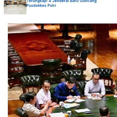
Terungkap! 4 Jenderal Baru Guncang
Pusdokkes Polri