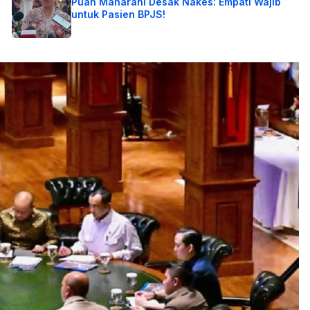
Puan Maharani Desak Nakes: Empati Wajib
untuk Pasien BPJS!