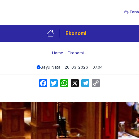
Tent
Ekonomi
Home
-
Ekonomi
-
Bayu Nata
26-03-2026 - 07.04
Facebook
Twitter
WhatsApp
X
Telegram
Copy
Link