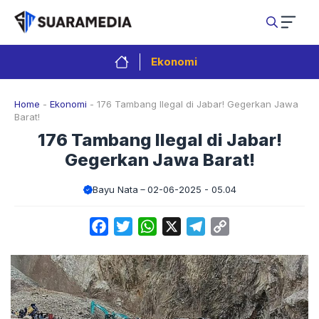
Langsung
ke
isi
Ekonomi
Home
-
Ekonomi
-
176 Tambang Ilegal di Jabar! Gegerkan Jawa
Barat!
176 Tambang Ilegal di Jabar!
Gegerkan Jawa Barat!
Bayu Nata
02-06-2025 - 05.04
Facebook
Twitter
WhatsApp
X
Telegram
Copy
Link