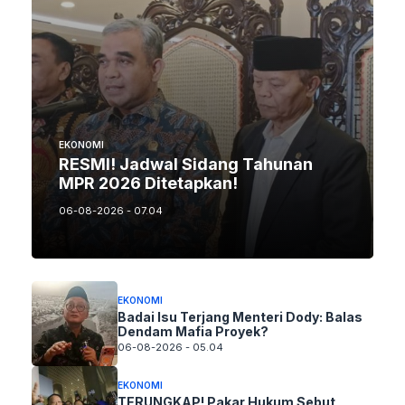
EKONOMI
RESMI! Jadwal Sidang Tahunan
MPR 2026 Ditetapkan!
06-08-2026 - 07.04
EKONOMI
Badai Isu Terjang Menteri Dody: Balas
Dendam Mafia Proyek?
06-08-2026 - 05.04
EKONOMI
TERUNGKAP! Pakar Hukum Sebut