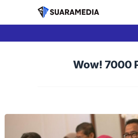
Langsung
ke
isi
Wow! 7000 P