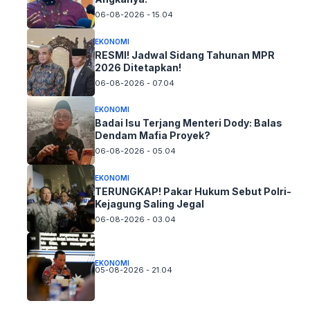
06-08-2026 - 15.04
EKONOMI
RESMI! Jadwal Sidang Tahunan MPR
2026 Ditetapkan!
06-08-2026 - 07.04
EKONOMI
Badai Isu Terjang Menteri Dody: Balas
Dendam Mafia Proyek?
06-08-2026 - 05.04
EKONOMI
TERUNGKAP! Pakar Hukum Sebut Polri-
Kejagung Saling Jegal
06-08-2026 - 03.04
EKONOMI
05-08-2026 - 21.04