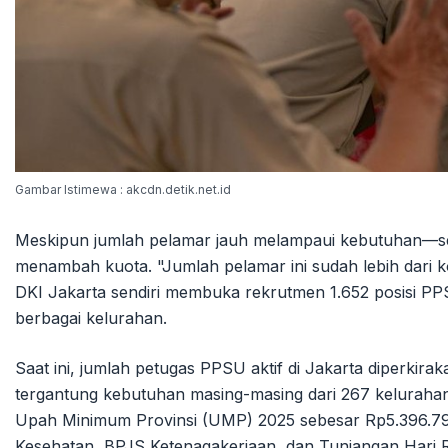
Gambar Istimewa : akcdn.detik.net.id
Meskipun jumlah pelamar jauh melampaui kebutuhan—sek
menambah kuota. "Jumlah pelamar ini sudah lebih dari k
DKI Jakarta sendiri membuka rekrutmen 1.652 posisi P
berbagai kelurahan.
Saat ini, jumlah petugas PPSU aktif di Jakarta diperkira
tergantung kebutuhan masing-masing dari 267 kelurahan
Upah Minimum Provinsi (UMP) 2025 sebesar Rp5.396.791
Kesehatan, BPJS Ketenagakerjaan, dan Tunjangan Hari R