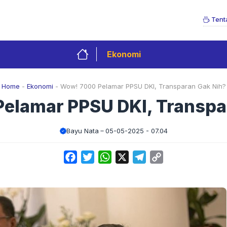
Tent
Ekonomi
Home
-
Ekonomi
-
Wow! 7000 Pelamar PPSU DKI, Transparan Gak Nih?
elamar PPSU DKI, Transpa
Bayu Nata
05-05-2025 - 07.04
Facebook
Twitter
WhatsApp
X
Telegram
Copy
Link