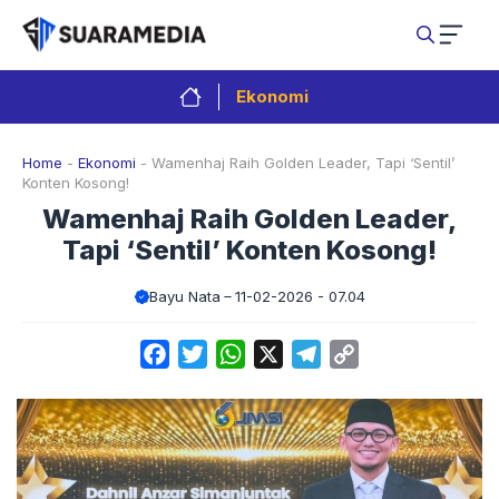
Langsung
ke
isi
Ekonomi
Home
-
Ekonomi
-
Wamenhaj Raih Golden Leader, Tapi ‘Sentil’
Konten Kosong!
Wamenhaj Raih Golden Leader,
Tapi ‘Sentil’ Konten Kosong!
Bayu Nata
11-02-2026 - 07.04
Facebook
Twitter
WhatsApp
X
Telegram
Copy
Link