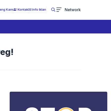
Network
ang Kami
Kontak
Info Iklan
eg!