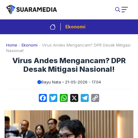
Langsung
ke
isi
Ekonomi
Home
-
Ekonomi
-
Virus Andes Mengancam? DPR Desak Mitigasi
Nasional!
Virus Andes Mengancam? DPR
Desak Mitigasi Nasional!
Bayu Nata
21-05-2026 - 17.04
Facebook
Twitter
WhatsApp
X
Telegram
Copy
Link