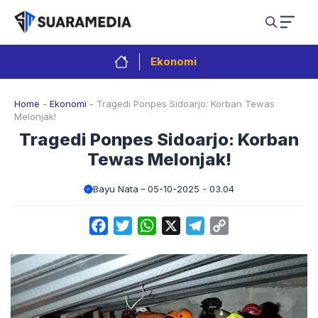
Langsung
ke
isi
Ekonomi
Home
-
Ekonomi
-
Tragedi Ponpes Sidoarjo: Korban Tewas
Melonjak!
Tragedi Ponpes Sidoarjo: Korban
Tewas Melonjak!
Bayu Nata
05-10-2025 - 03.04
Facebook
Twitter
WhatsApp
X
Telegram
Copy
Link