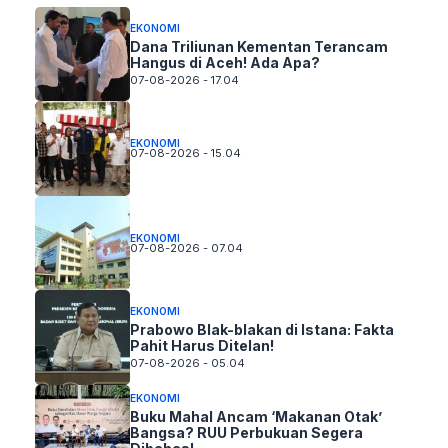
EKONOMI
Dana Triliunan Kementan Terancam
Hangus di Aceh! Ada Apa?
07-08-2026 - 17.04
EKONOMI
07-08-2026 - 15.04
EKONOMI
07-08-2026 - 07.04
EKONOMI
Prabowo Blak-blakan di Istana: Fakta
Pahit Harus Ditelan!
07-08-2026 - 05.04
EKONOMI
Buku Mahal Ancam ‘Makanan Otak’
Bangsa? RUU Perbukuan Segera