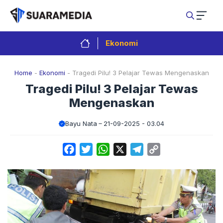
Langsung
ke
isi
Ekonomi
Home
-
Ekonomi
-
Tragedi Pilu! 3 Pelajar Tewas Mengenaskan
Tragedi Pilu! 3 Pelajar Tewas
Mengenaskan
Bayu Nata
21-09-2025 - 03.04
Facebook
Twitter
WhatsApp
X
Telegram
Copy
Link