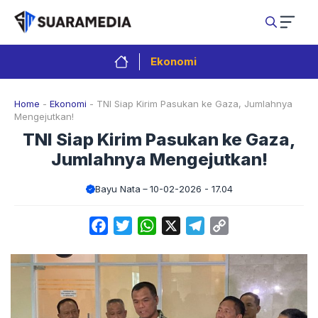
Langsung
ke
isi
Ekonomi
Home
-
Ekonomi
-
TNI Siap Kirim Pasukan ke Gaza, Jumlahnya
Mengejutkan!
TNI Siap Kirim Pasukan ke Gaza,
Jumlahnya Mengejutkan!
Bayu Nata
10-02-2026 - 17.04
Facebook
Twitter
WhatsApp
X
Telegram
Copy
Link