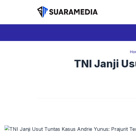
Langsung
ke
isi
Ho
TNI Janji U