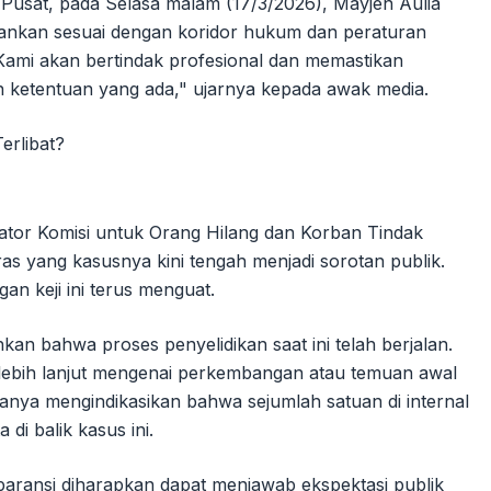
Pusat, pada Selasa malam (17/3/2026), Mayjen Aulia
lankan sesuai dengan koridor hukum dan peraturan
Kami akan bertindak profesional dan memastikan
an ketentuan yang ada," ujarnya kepada awak media.
nator Komisi untuk Orang Hilang dan Korban Tindak
as yang kasusnya kini tengah menjadi sorotan publik.
n keji ini terus menguat.
n bahwa proses penyelidikan saat ini telah berjalan.
 lebih lanjut mengenai perkembangan atau temuan awal
hanya mengindikasikan bahwa sejumlah satuan di internal
i balik kasus ini.
aransi diharapkan dapat menjawab ekspektasi publik