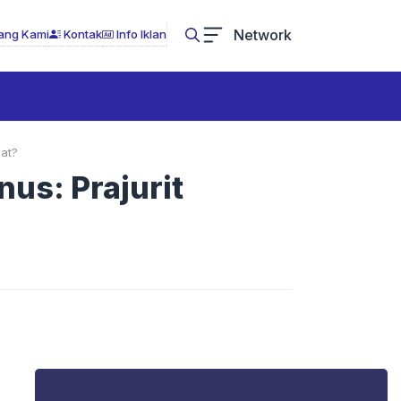
Network
ang Kami
Kontak
Info Iklan
bat?
us: Prajurit