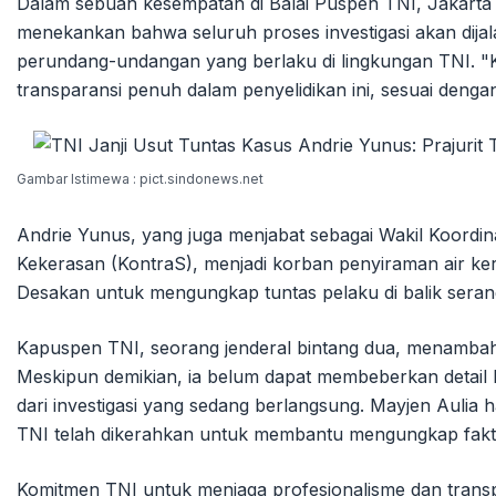
Dalam sebuah kesempatan di Balai Puspen TNI, Jakarta 
menekankan bahwa seluruh proses investigasi akan dija
perundang-undangan yang berlaku di lingkungan TNI. "
transparansi penuh dalam penyelidikan ini, sesuai deng
Gambar Istimewa : pict.sindonews.net
Andrie Yunus, yang juga menjabat sebagai Wakil Koordi
Kekerasan (KontraS), menjadi korban penyiraman air ker
Desakan untuk mengungkap tuntas pelaku di balik seranga
Kapuspen TNI, seorang jenderal bintang dua, menambahka
Meskipun demikian, ia belum dapat membeberkan detail
dari investigasi yang sedang berlangsung. Mayjen Aulia 
TNI telah dikerahkan untuk membantu mengungkap fakta d
Komitmen TNI untuk menjaga profesionalisme dan transp