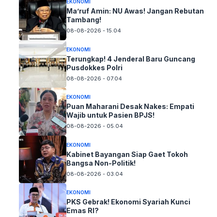
EKONOMI
Ma’ruf Amin: NU Awas! Jangan Rebutan
Tambang!
08-08-2026 - 15.04
EKONOMI
Terungkap! 4 Jenderal Baru Guncang
Pusdokkes Polri
08-08-2026 - 07.04
EKONOMI
Puan Maharani Desak Nakes: Empati
Wajib untuk Pasien BPJS!
08-08-2026 - 05.04
EKONOMI
Kabinet Bayangan Siap Gaet Tokoh
Bangsa Non-Politik!
08-08-2026 - 03.04
EKONOMI
PKS Gebrak! Ekonomi Syariah Kunci
Emas RI?