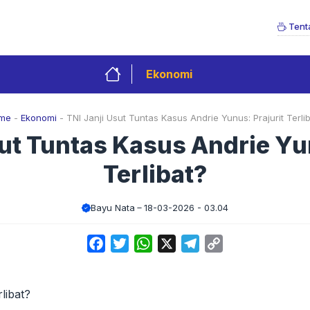
Tent
Ekonomi
me
-
Ekonomi
-
TNI Janji Usut Tuntas Kasus Andrie Yunus: Prajurit Terli
sut Tuntas Kasus Andrie Yun
Terlibat?
Bayu Nata
18-03-2026 - 03.04
Facebook
Twitter
WhatsApp
X
Telegram
Copy
Link