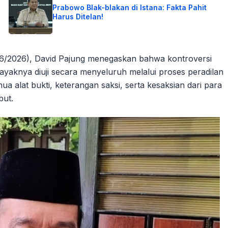
Prabowo Blak-blakan di Istana: Fakta Pahit
Harus Ditelan!
6/2026), David Pajung menegaskan bahwa kontroversi
elayaknya diuji secara menyeluruh melalui proses peradilan
 alat bukti, keterangan saksi, serta kesaksian dari para
but.