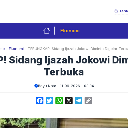
Tent
Ekonomi
me
-
Ekonomi
-
TERUNGKAP! Sidang Ijazah Jokowi Diminta Digelar Terb
Sidang Ijazah Jokowi Dim
Terbuka
Bayu Nata
11-06-2026 - 03.04
Facebook
Twitter
WhatsApp
X
Telegram
Copy
Link