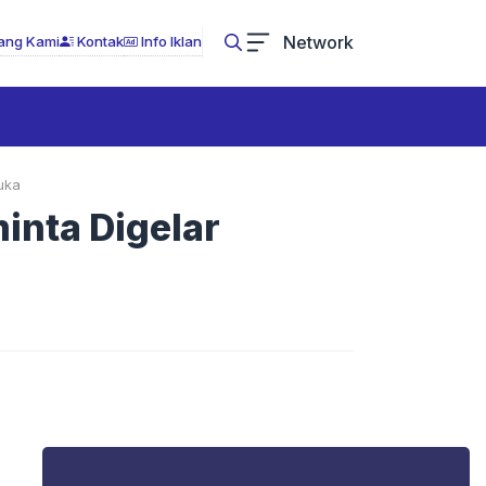
Network
ang Kami
Kontak
Info Iklan
uka
inta Digelar