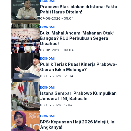
EKONOMI
Prabowo Blak-blakan di Istana: Fakta
Pahit Harus Ditelan!
07-08-2026 - 05.04
EKONOMI
Buku Mahal Ancam ‘Makanan Otak’
Bangsa? RUU Perbukuan Segera
Dibahas!
07-08-2026 - 03.04
EKONOMI
Publik Teriak Puas! Kinerja Prabowo-
Gibran Bikin Melongo?
06-08-2026 - 21.04
EKONOMI
Istana Gempar! Prabowo Kumpulkan
Jenderal TNI, Bahas Ini
06-08-2026 - 17.04
EKONOMI
BPS: Kepuasan Haji 2026 Melejit, Ini
Angkanya!