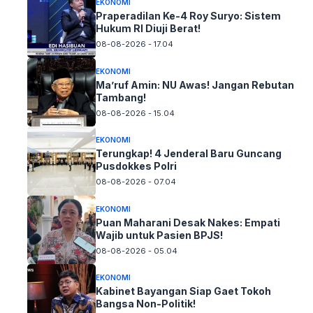
EKONOMI
Praperadilan Ke-4 Roy Suryo: Sistem
Hukum RI Diuji Berat!
08-08-2026 - 17.04
EKONOMI
Ma’ruf Amin: NU Awas! Jangan Rebutan
Tambang!
08-08-2026 - 15.04
EKONOMI
Terungkap! 4 Jenderal Baru Guncang
Pusdokkes Polri
08-08-2026 - 07.04
EKONOMI
Puan Maharani Desak Nakes: Empati
Wajib untuk Pasien BPJS!
08-08-2026 - 05.04
EKONOMI
Kabinet Bayangan Siap Gaet Tokoh
Bangsa Non-Politik!