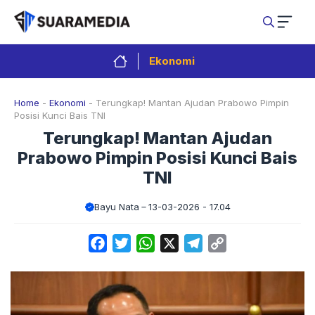
Langsung
ke
isi
Ekonomi
Home
-
Ekonomi
-
Terungkap! Mantan Ajudan Prabowo Pimpin
Posisi Kunci Bais TNI
Terungkap! Mantan Ajudan
Prabowo Pimpin Posisi Kunci Bais
TNI
Bayu Nata
13-03-2026 - 17.04
Facebook
Twitter
WhatsApp
X
Telegram
Copy
Link