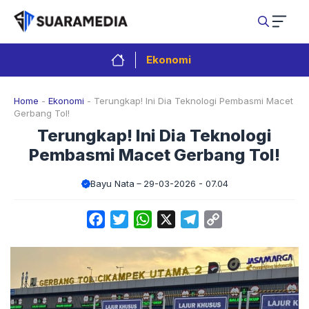
Langsung
ke
isi
Ekonomi
Home
-
Ekonomi
-
Terungkap! Ini Dia Teknologi Pembasmi Macet
Gerbang Tol!
Terungkap! Ini Dia Teknologi
Pembasmi Macet Gerbang Tol!
Bayu Nata
29-03-2026 - 07.04
Facebook
Twitter
WhatsApp
X
Telegram
Copy
Link