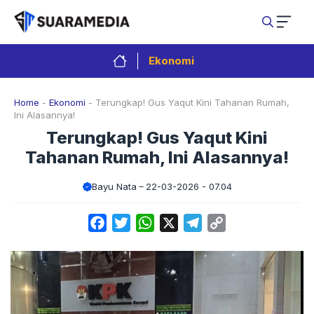
Langsung
ke
isi
Ekonomi
Home
-
Ekonomi
-
Terungkap! Gus Yaqut Kini Tahanan Rumah,
Ini Alasannya!
Terungkap! Gus Yaqut Kini
Tahanan Rumah, Ini Alasannya!
Bayu Nata
22-03-2026 - 07.04
Facebook
Twitter
WhatsApp
X
Telegram
Copy
Link