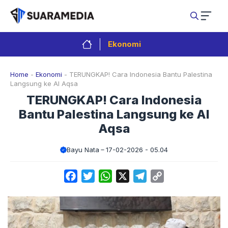
Langsung
ke
isi
Ekonomi
Home
-
Ekonomi
-
TERUNGKAP! Cara Indonesia Bantu Palestina
Langsung ke Al Aqsa
TERUNGKAP! Cara Indonesia
Bantu Palestina Langsung ke Al
Aqsa
Bayu Nata
17-02-2026 - 05.04
Facebook
Twitter
WhatsApp
X
Telegram
Copy
Link