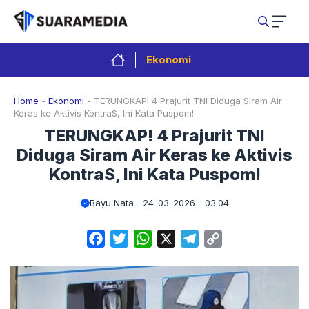
Langsung
ke
isi
Ekonomi
Home
-
Ekonomi
-
TERUNGKAP! 4 Prajurit TNI Diduga Siram Air
Keras ke Aktivis KontraS, Ini Kata Puspom!
TERUNGKAP! 4 Prajurit TNI
Diduga Siram Air Keras ke Aktivis
KontraS, Ini Kata Puspom!
Bayu Nata
24-03-2026 - 03.04
Facebook
Twitter
WhatsApp
X
Telegram
Copy
Link