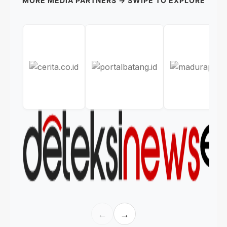
MORE MEDIA PARTNERS → SWIPE TO EXPLORE
←
→