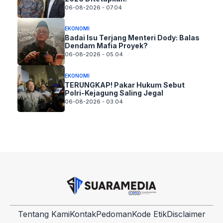
06-08-2026 - 07.04
EKONOMI
Badai Isu Terjang Menteri Dody: Balas
Dendam Mafia Proyek?
06-08-2026 - 05.04
EKONOMI
TERUNGKAP! Pakar Hukum Sebut
Polri-Kejagung Saling Jegal
06-08-2026 - 03.04
Tentang Kami
Kontak
Pedoman
Kode Etik
Disclaimer