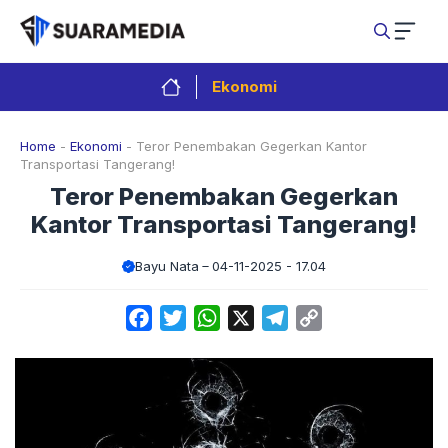
Langsung
ke
isi
Ekonomi
Home
-
Ekonomi
-
Teror Penembakan Gegerkan Kantor
Transportasi Tangerang!
Teror Penembakan Gegerkan
Kantor Transportasi Tangerang!
Bayu Nata
04-11-2025 - 17.04
Facebook
Twitter
WhatsApp
X
Telegram
Copy
Link