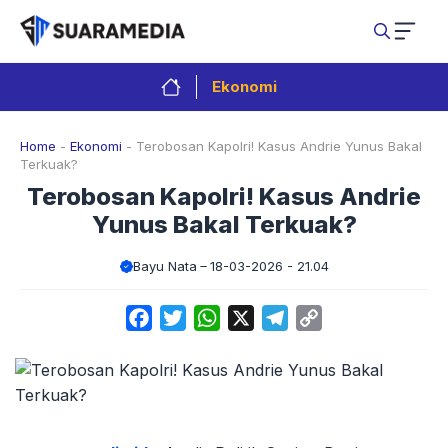
Langsung
ke
isi
Ekonomi
Home
-
Ekonomi
-
Terobosan Kapolri! Kasus Andrie Yunus Bakal
Terkuak?
Terobosan Kapolri! Kasus Andrie
Yunus Bakal Terkuak?
Bayu Nata
18-03-2026 - 21.04
Facebook
Twitter
WhatsApp
X
Telegram
Copy
Link