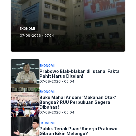
EKONOMI
07-08-2026 - 07.04
EKONOMI
Prabowo Blak-blakan di Istana: Fakta
Pahit Harus Ditelan!
07-08-2026 - 05.04
EKONOMI
Buku Mahal Ancam ‘Makanan Otak’
Bangsa? RUU Perbukuan Segera
Dibahas!
07-08-2026 - 03.04
EKONOMI
Publik Teriak Puas! Kinerja Prabowo-
Gibran Bikin Melongo?