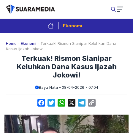
Langsung
ke
isi
Ekonomi
Home
-
Ekonomi
-
Terkuak! Rismon Sianipar Keluhkan Dana
Kasus Ijazah Jokowi!
Terkuak! Rismon Sianipar
Keluhkan Dana Kasus Ijazah
Jokowi!
Bayu Nata
08-04-2026 - 07.04
Facebook
Twitter
WhatsApp
X
Telegram
Copy
Link