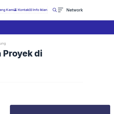
Network
ang Kami
Kontak
Info Iklan
gung
 Proyek di