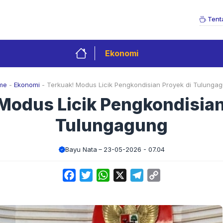
Tent
Ekonomi
me
-
Ekonomi
-
Terkuak! Modus Licik Pengkondisian Proyek di Tulunga
Modus Licik Pengkondisian
Tulungagung
Bayu Nata
23-05-2026 - 07.04
Facebook
Twitter
WhatsApp
X
Telegram
Copy
Link