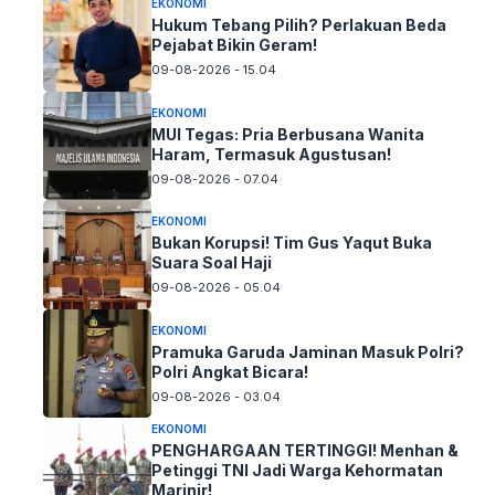
EKONOMI
Hukum Tebang Pilih? Perlakuan Beda
Pejabat Bikin Geram!
09-08-2026 - 15.04
EKONOMI
MUI Tegas: Pria Berbusana Wanita
Haram, Termasuk Agustusan!
09-08-2026 - 07.04
EKONOMI
Bukan Korupsi! Tim Gus Yaqut Buka
Suara Soal Haji
09-08-2026 - 05.04
EKONOMI
Pramuka Garuda Jaminan Masuk Polri?
Polri Angkat Bicara!
09-08-2026 - 03.04
EKONOMI
PENGHARGAAN TERTINGGI! Menhan &
Petinggi TNI Jadi Warga Kehormatan
Marinir!