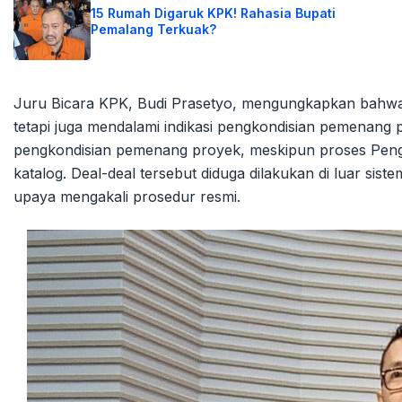
15 Rumah Digaruk KPK! Rahasia Bupati
Pemalang Terkuak?
Juru Bicara KPK, Budi Prasetyo, mengungkapkan bahwa 
tetapi juga mendalami indikasi pengkondisian pemenang
pengkondisian pemenang proyek, meskipun proses Penga
katalog. Deal-deal tersebut diduga dilakukan di luar si
upaya mengakali prosedur resmi.