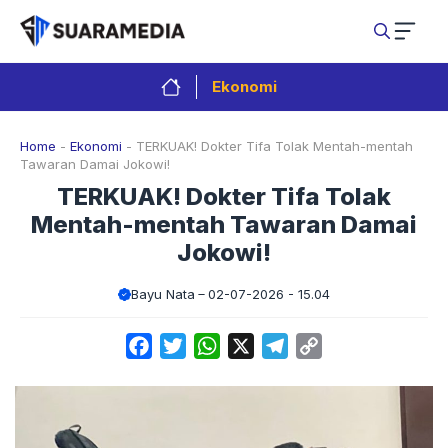
Langsung
ke
isi
Ekonomi
Home
-
Ekonomi
-
TERKUAK! Dokter Tifa Tolak Mentah-mentah
Tawaran Damai Jokowi!
TERKUAK! Dokter Tifa Tolak
Mentah-mentah Tawaran Damai
Jokowi!
Bayu Nata
02-07-2026 - 15.04
Facebook
Twitter
WhatsApp
X
Telegram
Copy
Link