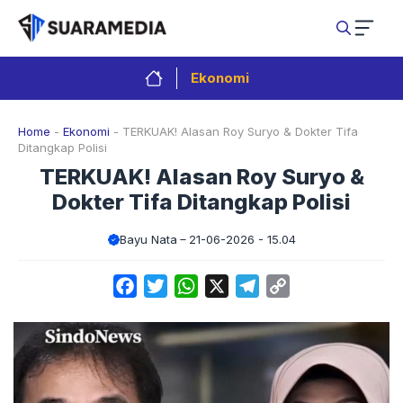
Langsung
ke
isi
Ekonomi
Home
-
Ekonomi
-
TERKUAK! Alasan Roy Suryo & Dokter Tifa
Ditangkap Polisi
TERKUAK! Alasan Roy Suryo &
Dokter Tifa Ditangkap Polisi
Bayu Nata
21-06-2026 - 15.04
Facebook
Twitter
WhatsApp
X
Telegram
Copy
Link