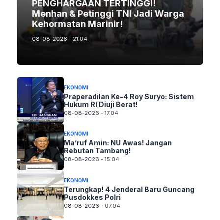
PENGHARGAAN TERTINGGI!
Menhan & Petinggi TNI Jadi Warga
Kehormatan Marinir!
08-08-2026 - 21.04
EKONOMI
Praperadilan Ke-4 Roy Suryo: Sistem
Hukum RI Diuji Berat!
08-08-2026 - 17.04
EKONOMI
Ma’ruf Amin: NU Awas! Jangan
Rebutan Tambang!
08-08-2026 - 15.04
EKONOMI
Terungkap! 4 Jenderal Baru Guncang
Pusdokkes Polri
08-08-2026 - 07.04