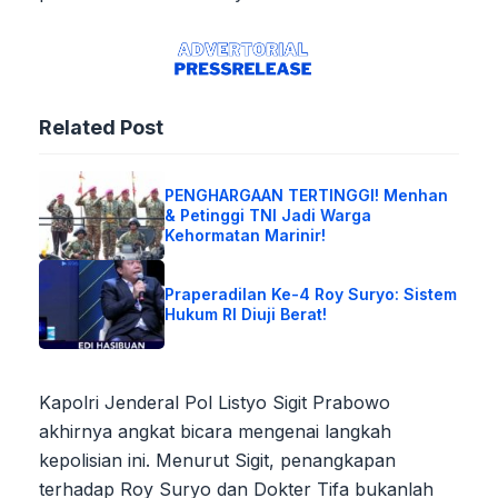
Related Post
PENGHARGAAN TERTINGGI! Menhan
& Petinggi TNI Jadi Warga
Kehormatan Marinir!
Praperadilan Ke-4 Roy Suryo: Sistem
Hukum RI Diuji Berat!
Kapolri Jenderal Pol Listyo Sigit Prabowo
akhirnya angkat bicara mengenai langkah
kepolisian ini. Menurut Sigit, penangkapan
terhadap Roy Suryo dan Dokter Tifa bukanlah