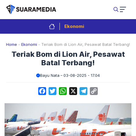
Langsung
ke
isi
Ekonomi
Home
-
Ekonomi
-
Teriak Bom di Lion Air, Pesawat Batal Terbang!
Teriak Bom di Lion Air, Pesawat
Batal Terbang!
Bayu Nata
03-08-2025 - 17.04
Facebook
Twitter
WhatsApp
X
Telegram
Copy
Link