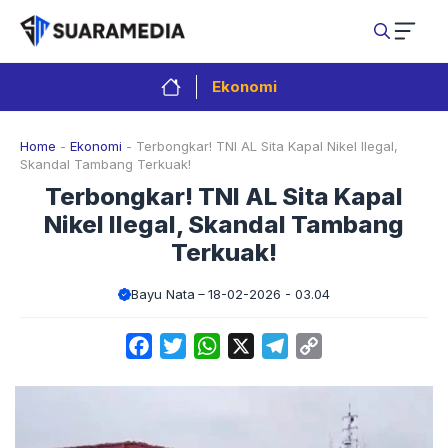
Langsung
ke
isi
Ekonomi
Home
-
Ekonomi
-
Terbongkar! TNI AL Sita Kapal Nikel Ilegal,
Skandal Tambang Terkuak!
Terbongkar! TNI AL Sita Kapal
Nikel Ilegal, Skandal Tambang
Terkuak!
Bayu Nata
18-02-2026 - 03.04
Facebook
Twitter
WhatsApp
X
Telegram
Copy
Link