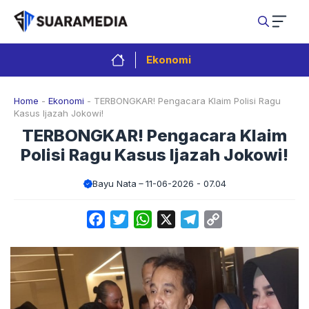
Langsung
ke
isi
Ekonomi
Home
-
Ekonomi
-
TERBONGKAR! Pengacara Klaim Polisi Ragu
Kasus Ijazah Jokowi!
TERBONGKAR! Pengacara Klaim
Polisi Ragu Kasus Ijazah Jokowi!
Bayu Nata
11-06-2026 - 07.04
Facebook
Twitter
WhatsApp
X
Telegram
Copy
Link