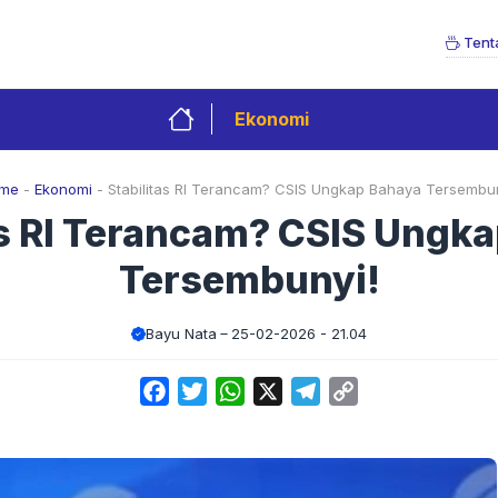
Tent
Ekonomi
me
-
Ekonomi
-
Stabilitas RI Terancam? CSIS Ungkap Bahaya Tersembun
as RI Terancam? CSIS Ungk
Tersembunyi!
Bayu Nata
25-02-2026 - 21.04
Facebook
Twitter
WhatsApp
X
Telegram
Copy
Link