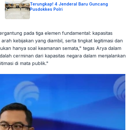
Terungkap! 4 Jenderal Baru Guncang
Pusdokkes Polri
bergantung pada tiga elemen fundamental: kapasitas
rah kebijakan yang diambil, serta tingkat legitimasi dan
l bukan hanya soal keamanan semata," tegas Arya dalam
 adalah cerminan dari kapasitas negara dalam menjalankan
imasi di mata publik."