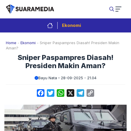
Langsung
ke
isi
Ekonomi
Home
-
Ekonomi
-
Sniper Paspampres Diasah! Presiden Makin
Aman?
Sniper Paspampres Diasah!
Presiden Makin Aman?
Bayu Nata
28-09-2025 - 21.04
Facebook
Twitter
WhatsApp
X
Telegram
Copy
Link