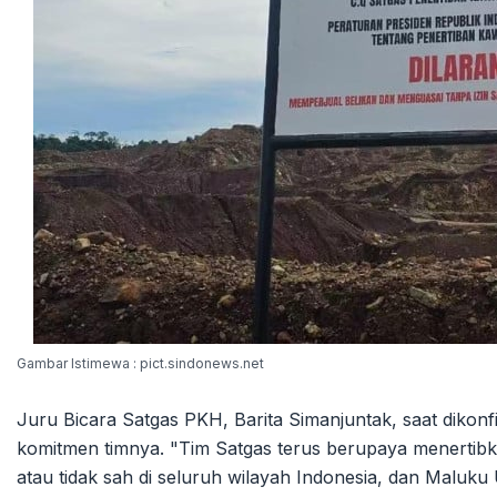
Gambar Istimewa : pict.sindonews.net
Juru Bicara Satgas PKH, Barita Simanjuntak, saat diko
komitmen timnya. "Tim Satgas terus berupaya menertibk
atau tidak sah di seluruh wilayah Indonesia, dan Maluku 