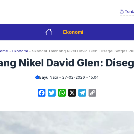
Tent
Ekonomi
ome
-
Ekonomi
-
Skandal Tambang Nikel David Glen: Disegel Satgas PK
ng Nikel David Glen: Diseg
Bayu Nata
27-02-2026 - 15.04
Facebook
Twitter
WhatsApp
X
Telegram
Copy
Link