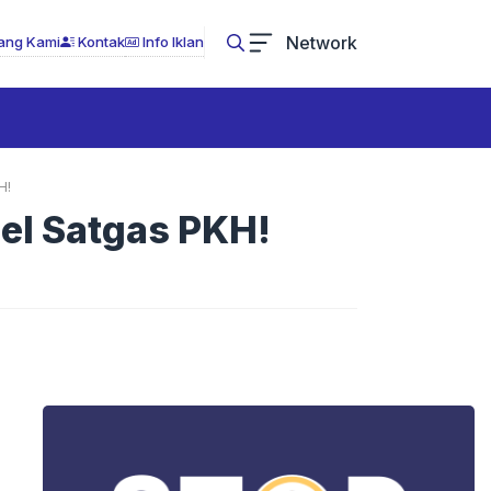
Network
ang Kami
Kontak
Info Iklan
H!
el Satgas PKH!