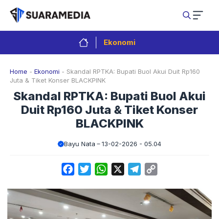
Langsung
ke
isi
Ekonomi
Home
-
Ekonomi
-
Skandal RPTKA: Bupati Buol Akui Duit Rp160
Juta & Tiket Konser BLACKPINK
Skandal RPTKA: Bupati Buol Akui
Duit Rp160 Juta & Tiket Konser
BLACKPINK
Bayu Nata
13-02-2026 - 05.04
Facebook
Twitter
WhatsApp
X
Telegram
Copy
Link